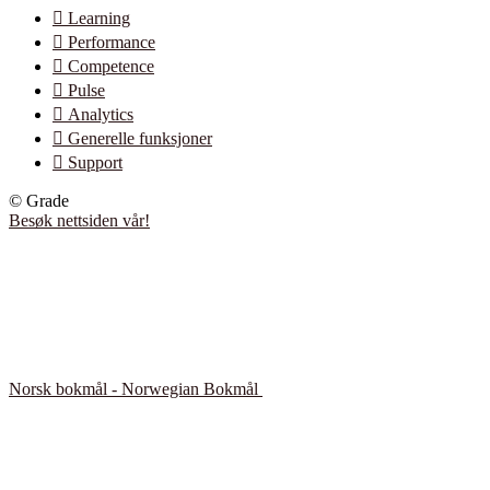

Learning

Performance

Competence

Pulse

Analytics

Generelle funksjoner

Support
© Grade
Besøk nettsiden vår!
Norsk bokmål - Norwegian Bokmål