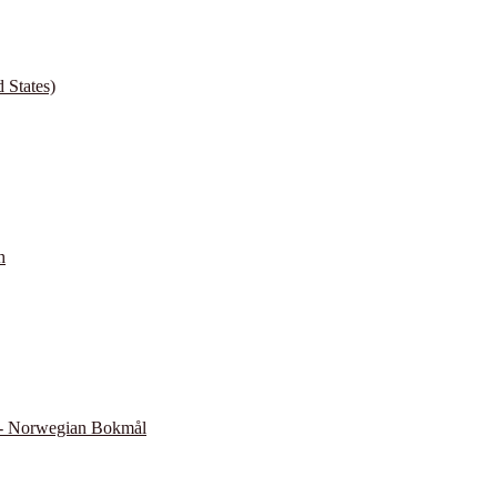
 States)
h
- Norwegian Bokmål