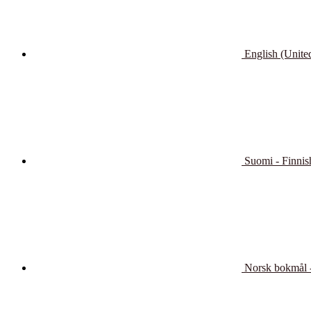
English (United
Suomi - Finnis
Norsk bokmål 