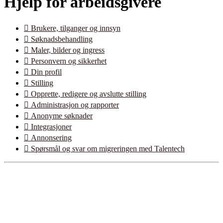
Hjelp for arbeidsgivere

Brukere, tilganger og innsyn

Søknadsbehandling

Maler, bilder og ingress

Personvern og sikkerhet

Din profil

Stilling

Opprette, redigere og avslutte stilling

Administrasjon og rapporter

Anonyme søknader

Integrasjoner

Annonsering

Spørsmål og svar om migreringen med Talentech