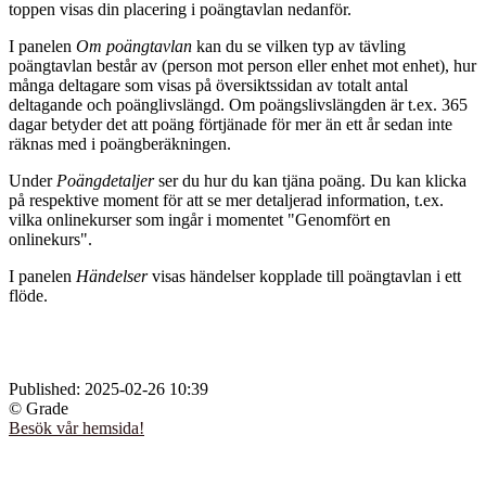
toppen visas din placering i poängtavlan nedanför.
I panelen
Om poängtavlan
kan du se vilken typ av tävling
poängtavlan består av (person mot person eller enhet mot enhet), hur
många deltagare som visas på översiktssidan av totalt antal
deltagande och poänglivslängd. Om poängslivslängden är t.ex. 365
dagar betyder det att poäng förtjänade för mer än ett år sedan inte
räknas med i poängberäkningen.
Under
Poängdetaljer
ser du hur du kan tjäna poäng. Du kan klicka
på respektive moment för att se mer detaljerad information, t.ex.
vilka onlinekurser som ingår i momentet "Genomfört en
onlinekurs".
I panelen
Händelser
visas händelser kopplade till poängtavlan i ett
flöde.
Published:
2025-02-26 10:39
© Grade
Besök vår hemsida!