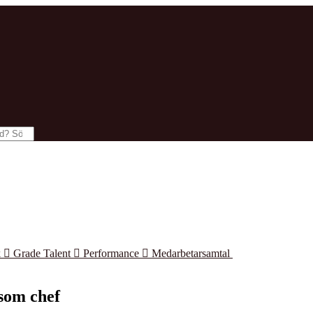
k

Grade Talent

Performance

Medarbetarsamtal
 som chef