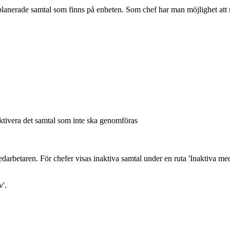
nplanerade samtal som finns på enheten. Som chef har man möjlighet att m
aktivera det samtal som inte ska genomföras
medarbetaren. För chefer visas inaktiva samtal under en ruta 'Inaktiva m
v'.