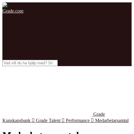
Grade.com
Grade
Kunskapsbank

Grade Talent

Performance

Medarbetarsamtal