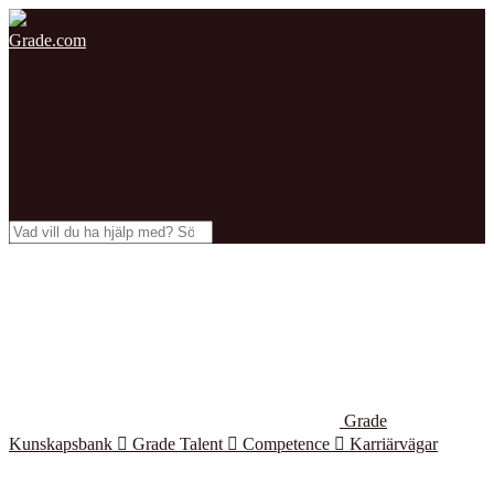
Grade.com
Grade
Kunskapsbank

Grade Talent

Competence

Karriärvägar