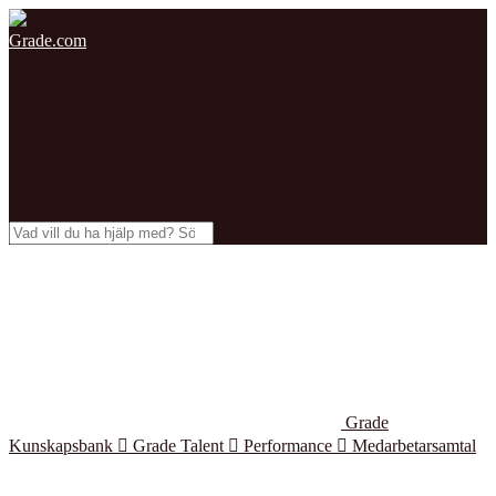
Grade.com
Grade
Kunskapsbank

Grade Talent

Performance

Medarbetarsamtal