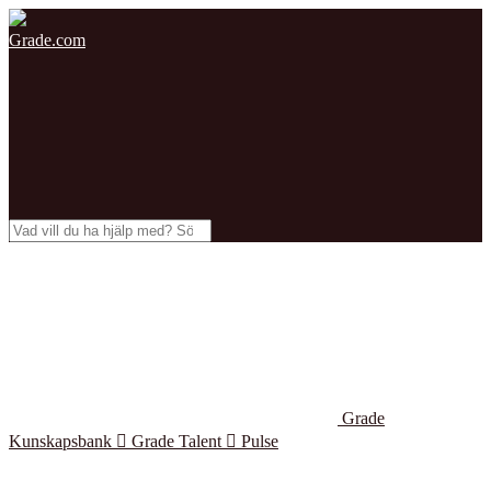
Grade.com
Grade
Kunskapsbank

Grade Talent

Pulse