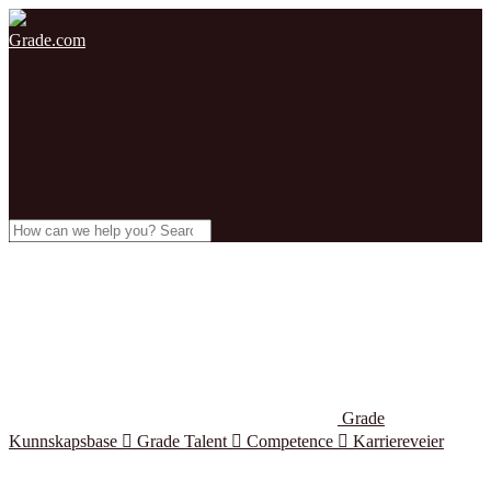
Grade.com
Grade
Kunnskapsbase

Grade Talent

Competence

Karriereveier