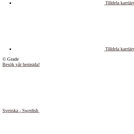
Tilldela karriär
Tilldela karriär
© Grade
Besök vår hemsida!
Svenska - Swedish