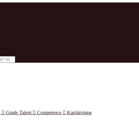
k

Grade Talent

Competence

Karriärvägar